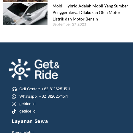
Mobil Hybrid Adalah Mobil Yang Sumber
Penggeraknya Dilakukan Oleh Motor
Listrik dan Motor Bensin
September 27, 2023
Call Center: +62 81262511511
Whatsapp: +62 81262511511
getride.id
getride.id
Layanan Sewa
Sewa Mobil