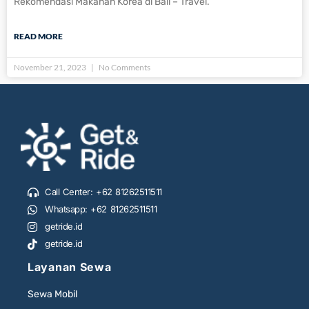
Rekomendasi Makanan Korea di Bali – Travel.
READ MORE
November 21, 2023
No Comments
Call Center: +62 81262511511
Whatsapp: +62 81262511511
getride.id
getride.id
Layanan Sewa
Sewa Mobil