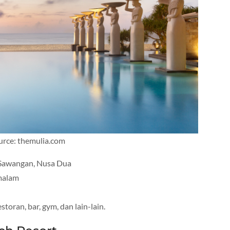
urce: themulia.com
n Sawangan, Nusa Dua
 malam
storan, bar, gym, dan lain-lain.