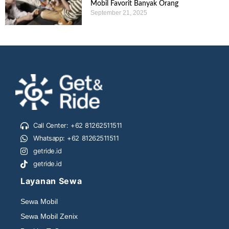
Mobil Favorit Banyak Orang
September 21, 2025
Call Center: +62 81262511511
Whatsapp: +62 81262511511
getride.id
getride.id
Layanan Sewa
Sewa Mobil
Sewa Mobil Zenix