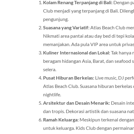
Kolam Renang Terpanjang di Bali:
Dengan pa
Club menjadi yang terpanjang di Bali. Dilengk
pengunjung.
Suasana yang Variatif:
Atlas Beach Club men
Nikmati area pantai atau day bed di tepi k
memanjakan. Ada pula VIP area untuk privasi
Kuliner Internasional dan Lokal:
Tak hanya 
beragam hidangan Asia, Barat, dan seafood
selera.
Pusat Hiburan Berkelas:
Live music, DJ perf
Atlas Beach Club. Suasana hiburan berkelas
nightlife.
Arsitektur dan Desain Menarik:
Desain int
dan tropis. Dekorasi artistik dan suasana n
Ramah Keluarga:
Meskipun terkenal dengan
untuk keluarga. Kids Club dengan permain