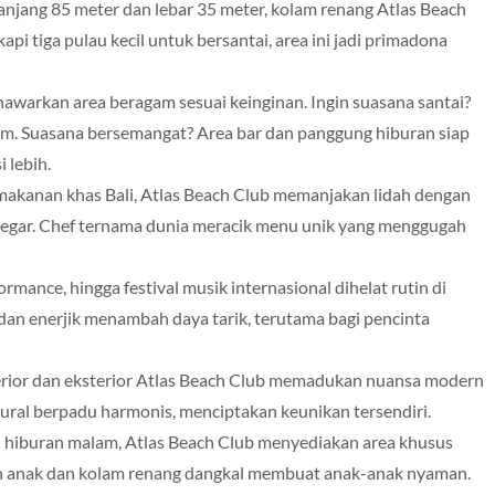
njang 85 meter dan lebar 35 meter, kolam renang Atlas Beach
api tiga pulau kecil untuk bersantai, area ini jadi primadona
awarkan area beragam sesuai keinginan. Ingin suasana santai?
olam. Suasana bersemangat? Area bar dan panggung hiburan siap
 lebih.
makanan khas Bali, Atlas Beach Club memanjakan lidah dengan
 segar. Chef ternama dunia meracik menu unik yang menggugah
ormance, hingga festival musik internasional dihelat rutin di
 dan enerjik menambah daya tarik, terutama bagi pencinta
erior dan eksterior Atlas Beach Club memadukan nuansa modern
atural berpadu harmonis, menciptakan keunikan tersendiri.
 hiburan malam, Atlas Beach Club menyediakan area khusus
an anak dan kolam renang dangkal membuat anak-anak nyaman.