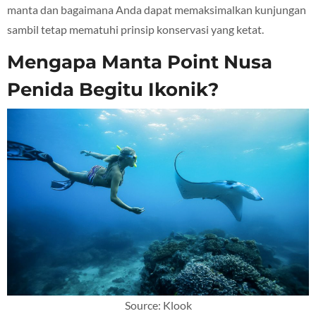
manta dan bagaimana Anda dapat memaksimalkan kunjungan
sambil tetap mematuhi prinsip konservasi yang ketat.
Mengapa Manta Point Nusa
Penida Begitu Ikonik?
Source: Klook