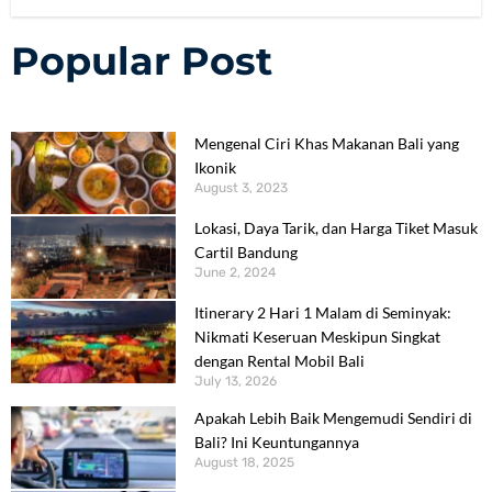
Popular Post
Mengenal Ciri Khas Makanan Bali yang
Ikonik
August 3, 2023
Lokasi, Daya Tarik, dan Harga Tiket Masuk
Cartil Bandung
June 2, 2024
Itinerary 2 Hari 1 Malam di Seminyak:
Nikmati Keseruan Meskipun Singkat
dengan Rental Mobil Bali
July 13, 2026
Apakah Lebih Baik Mengemudi Sendiri di
Bali? Ini Keuntungannya
August 18, 2025