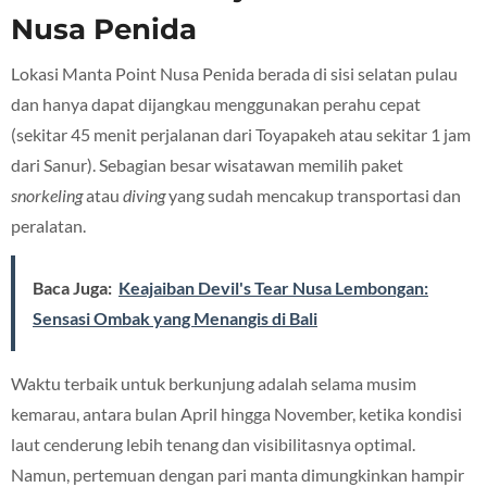
Nusa Penida
Lokasi Manta Point Nusa Penida berada di sisi selatan pulau
dan hanya dapat dijangkau menggunakan perahu cepat
(sekitar 45 menit perjalanan dari Toyapakeh atau sekitar 1 jam
dari Sanur). Sebagian besar wisatawan memilih paket
snorkeling
atau
diving
yang sudah mencakup transportasi dan
peralatan.
Baca Juga:
Keajaiban Devil's Tear Nusa Lembongan:
Sensasi Ombak yang Menangis di Bali
Waktu terbaik untuk berkunjung adalah selama musim
kemarau, antara bulan April hingga November, ketika kondisi
laut cenderung lebih tenang dan visibilitasnya optimal.
Namun, pertemuan dengan pari manta dimungkinkan hampir