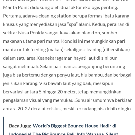
Manta Point didukung oleh dua faktor ekologis penting.
Pertama, adanya cleaning station berupa formasi batu karang
khusus yang menyediakan jasa “spa” alami. Kedua, perairan di
sekitar Nusa Penida sangat kaya akan plankton, sumber
makanan utama pari manta. Kondisi ini memungkinkan pari
manta untuk feeding (makan) sekaligus cleaning (dibersihkan)
dalam satu area.Keanekaragaman hayati laut di sini pun
sangat melimpah. Selain pari manta, pengunjung beruntung
juga bisa bertemu dengan penyu laut, hiu bambu, dan berbagai
jenis ikan karang. Visi bawah laut yang baik, meskipun
bervariasi antara 5 hingga 20 meter, tetap memungkinkan
pengalaman visual yang memukau. Suhu air umumnya berkisar
antara 20-27 derajat celsius, meski terkadang bisa lebih dingin.
Baca Juga:
World’s Biggest Bounce House Hadir di
Indonesia! The Big Bounce Bali: Info Wahana, Silent