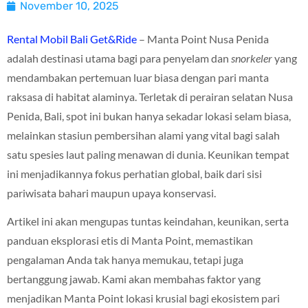
November 10, 2025
Rental Mobil Bali Get&Ride
– Manta Point Nusa Penida
adalah destinasi utama bagi para penyelam dan
snorkeler
yang
mendambakan pertemuan luar biasa dengan pari manta
raksasa di habitat alaminya. Terletak di perairan selatan Nusa
Penida, Bali, spot ini bukan hanya sekadar lokasi selam biasa,
melainkan stasiun pembersihan alami yang vital bagi salah
satu spesies laut paling menawan di dunia. Keunikan tempat
ini menjadikannya fokus perhatian global, baik dari sisi
pariwisata bahari maupun upaya konservasi.
Artikel ini akan mengupas tuntas keindahan, keunikan, serta
panduan eksplorasi etis di Manta Point, memastikan
pengalaman Anda tak hanya memukau, tetapi juga
bertanggung jawab. Kami akan membahas faktor yang
menjadikan Manta Point lokasi krusial bagi ekosistem pari