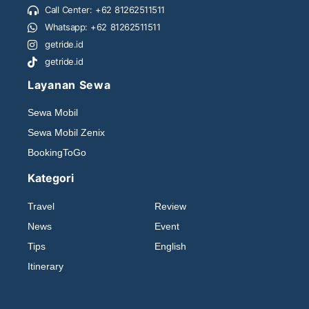
Call Center: +62 81262511511
Whatsapp: +62 81262511511
getride.id
getride.id
Layanan Sewa
Sewa Mobil
Sewa Mobil Zenix
BookingToGo
Kategori
Travel
Review
News
Event
Tips
English
Itinerary