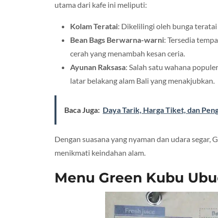
utama dari kafe ini meliputi:
Kolam Teratai
: Dikelilingi oleh bunga terata
Bean Bags Berwarna-warni
: Tersedia temp
cerah yang menambah kesan ceria.
Ayunan Raksasa
: Salah satu wahana popule
latar belakang alam Bali yang menakjubkan.
Baca Juga:
Daya Tarik, Harga Tiket, dan Pen
Dengan suasana yang nyaman dan udara segar, Gr
menikmati keindahan alam.
Menu Green Kubu Ubu