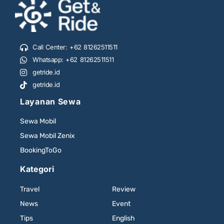
Call Center: +62 81262511511
Whatsapp: +62 81262511511
getride.id
getride.id
Layanan Sewa
Sewa Mobil
Sewa Mobil Zenix
BookingToGo
Kategori
Travel
Review
News
Event
Tips
English