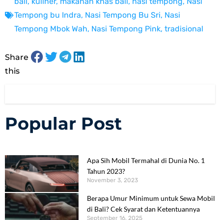
bali
,
kuliner
,
makanan khas bali
,
nasi tempong
,
Nasi
Tempong bu Indra
,
Nasi Tempong Bu Sri
,
Nasi
Tempong Mbok Wah
,
Nasi Tempong Pink
,
tradisional
Share
this
Popular Post
Apa Sih Mobil Termahal di Dunia No. 1
Tahun 2023?
November 3, 2023
Berapa Umur Minimum untuk Sewa Mobil
di Bali? Cek Syarat dan Ketentuannya
September 16, 2025