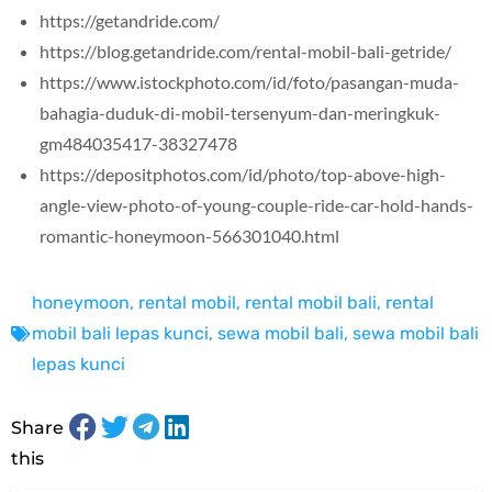
https://getandride.com/
https://blog.getandride.com/rental-mobil-bali-getride/
https://www.istockphoto.com/id/foto/pasangan-muda-
bahagia-duduk-di-mobil-tersenyum-dan-meringkuk-
gm484035417-38327478
https://depositphotos.com/id/photo/top-above-high-
angle-view-photo-of-young-couple-ride-car-hold-hands-
romantic-honeymoon-566301040.html
honeymoon
,
rental mobil
,
rental mobil bali
,
rental
mobil bali lepas kunci
,
sewa mobil bali
,
sewa mobil bali
lepas kunci
Share
this