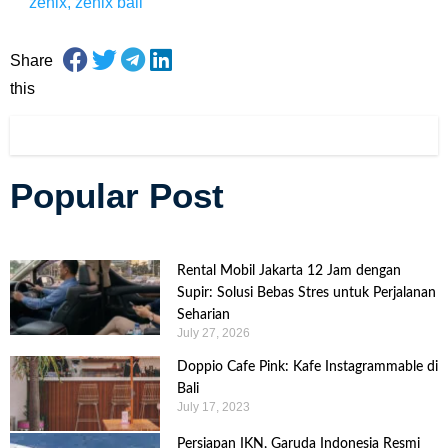
zenix
,
zenix bali
Share
this
Popular Post
Rental Mobil Jakarta 12 Jam dengan
Supir: Solusi Bebas Stres untuk Perjalanan
Seharian
July 27, 2026
Doppio Cafe Pink: Kafe Instagrammable di
Bali
July 17, 2023
Persiapan IKN, Garuda Indonesia Resmi