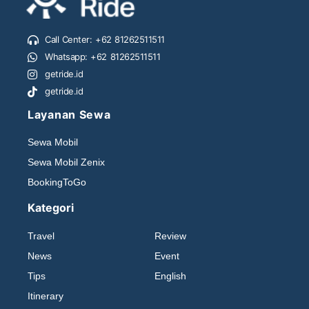
Call Center: +62 81262511511
Whatsapp: +62 81262511511
getride.id
getride.id
Layanan Sewa
Sewa Mobil
Sewa Mobil Zenix
BookingToGo
Kategori
Travel
Review
News
Event
Tips
English
Itinerary