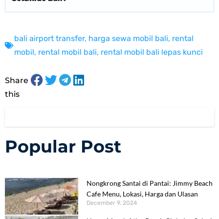
bali airport transfer
,
harga sewa mobil bali
,
rental
mobil
,
rental mobil bali
,
rental mobil bali lepas kunci
Share
this
Popular Post
Nongkrong Santai di Pantai: Jimmy Beach
Cafe Menu, Lokasi, Harga dan Ulasan
December 9, 2024