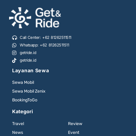
Call Center: +62 81262511511
Whatsapp: +62 81262511511
getride.id
getride.id
Layanan Sewa
Sewa Mobil
Sewa Mobil Zenix
BookingToGo
Kategori
Travel
Review
News
Event