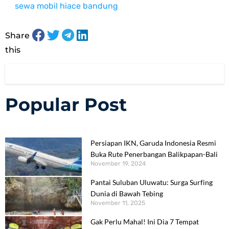
sewa mobil hiace bandung
Share
this
Popular Post
Persiapan IKN, Garuda Indonesia Resmi
Buka Rute Penerbangan Balikpapan-Bali
November 19, 2024
Pantai Suluban Uluwatu: Surga Surfing
Dunia di Bawah Tebing
November 11, 2025
Gak Perlu Mahal! Ini Dia 7 Tempat