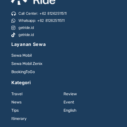
Call Center: +62 81262511511
Whatsapp: +62 81262511511
getride.id
getride.id
Layanan Sewa
Sewa Mobil
Sewa Mobil Zenix
BookingToGo
Kategori
Travel
Review
News
Event
Tips
English
Itinerary