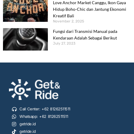
Love Anchor Market Canggu, Ikon Gaya
Hidup Boho-Chic dan Jantung Ekonomi
Kreatif Bali
November 2, 2025
Fungsi dari Transmisi Manual pada
Kendaraan Adalah Sebagai Berikut
July 27, 2023
Call Center: +62 81262511511
Whatsapp: +62 81262511511
getride.id
getride.id