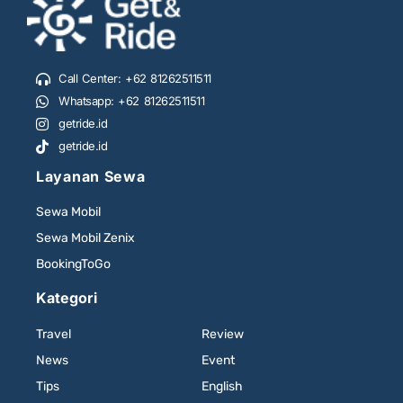
Call Center: +62 81262511511
Whatsapp: +62 81262511511
getride.id
getride.id
Layanan Sewa
Sewa Mobil
Sewa Mobil Zenix
BookingToGo
Kategori
Travel
Review
News
Event
Tips
English