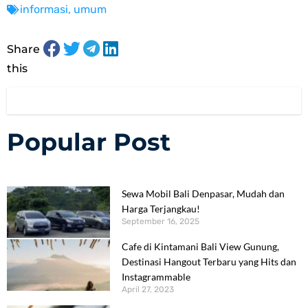
informasi
,
umum
Share
this
Popular Post
Sewa Mobil Bali Denpasar, Mudah dan
Harga Terjangkau!
September 16, 2025
Cafe di Kintamani Bali View Gunung,
Destinasi Hangout Terbaru yang Hits dan
Instagrammable
April 27, 2023