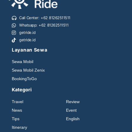
Call Center: +62 81262511511
Whatsapp: +62 81262511511
getride.id
getride.id
Layanan Sewa
Sewa Mobil
Sewa Mobil Zenix
BookingToGo
Kategori
Travel
Review
News
Event
Tips
English
Itinerary