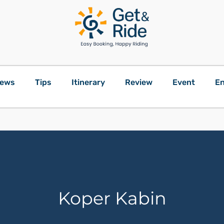
ews
Tips
Itinerary
Review
Event
En
Koper Kabin