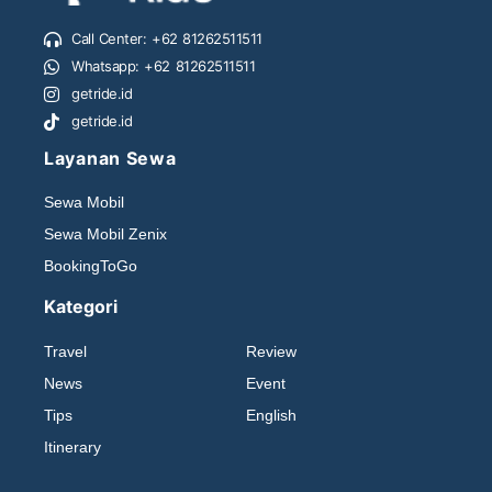
Call Center: +62 81262511511
Whatsapp: +62 81262511511
getride.id
getride.id
Layanan Sewa
Sewa Mobil
Sewa Mobil Zenix
BookingToGo
Kategori
Travel
Review
News
Event
Tips
English
Itinerary