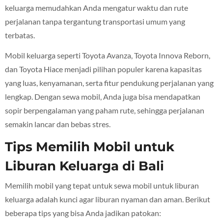
keluarga memudahkan Anda mengatur waktu dan rute
perjalanan tanpa tergantung transportasi umum yang
terbatas.
Mobil keluarga seperti Toyota Avanza, Toyota Innova Reborn,
dan Toyota Hiace menjadi pilihan populer karena kapasitas
yang luas, kenyamanan, serta fitur pendukung perjalanan yang
lengkap. Dengan sewa mobil, Anda juga bisa mendapatkan
sopir berpengalaman yang paham rute, sehingga perjalanan
semakin lancar dan bebas stres.
Tips Memilih Mobil untuk
Liburan Keluarga di Bali
Memilih mobil yang tepat untuk sewa mobil untuk liburan
keluarga adalah kunci agar liburan nyaman dan aman. Berikut
beberapa tips yang bisa Anda jadikan patokan: