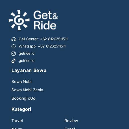
Call Center: +62 81262511511
Whatsapp: +62 81262511511
getride.id
getride.id
Layanan Sewa
Sewa Mobil
Sewa Mobil Zenix
BookingToGo
Kategori
Travel
Review