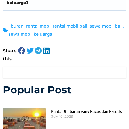
keluarga?
liburan
,
rental mobi
,
rental mobil bali
,
sewa mobil bali
,
sewa mobil keluarga
Share
this
Popular Post
Pantai Jimbaran yang Bagus dan Eksotis
July 10, 2023