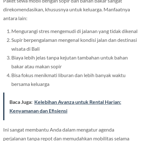
Paket sewa mobil dengan sopir dan bahan bakar sangat
direkomendasikan, khususnya untuk keluarga. Manfaatnya
antara lain:
Mengurangi stres mengemudi di jalanan yang tidak dikenal
Supir berpengalaman mengenal kondisi jalan dan destinasi
wisata di Bali
Biaya lebih jelas tanpa kejutan tambahan untuk bahan
bakar atau makan sopir
Bisa fokus menikmati liburan dan lebih banyak waktu
bersama keluarga
Baca Juga:
Kelebihan Avanza untuk Rental Harian:
Kenyamanan dan Efisiensi
Ini sangat membantu Anda dalam mengatur agenda
perjalanan tanpa repot dan memudahkan mobilitas selama