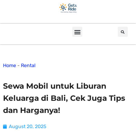
Home
-
Rental
Sewa Mobil untuk Liburan
Keluarga di Bali, Cek Juga Tips
dan Harganya!
August 20, 2025