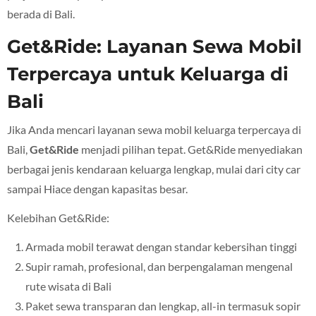
berada di Bali.
Get&Ride: Layanan Sewa Mobil
Terpercaya untuk Keluarga di
Bali
Jika Anda mencari layanan sewa mobil keluarga terpercaya di
Bali,
Get&Ride
menjadi pilihan tepat. Get&Ride menyediakan
berbagai jenis kendaraan keluarga lengkap, mulai dari city car
sampai Hiace dengan kapasitas besar.
Kelebihan Get&Ride:
Armada mobil terawat dengan standar kebersihan tinggi
Supir ramah, profesional, dan berpengalaman mengenal
rute wisata di Bali
Paket sewa transparan dan lengkap, all-in termasuk sopir