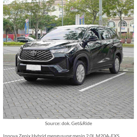
Source: dok. Get&Ride
Innova Zenix Hybrid mengusung mesin 2.0L M20A-FXS