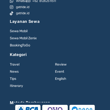
Whatsapp: +62 81262511511
getride.id
getride.id
Layanan Sewa
Sewa Mobil
Sewa Mobil Zenix
BookingToGo
Kategori
Travel
Review
News
Event
Tips
English
Itinerary
Metode Pembayaran