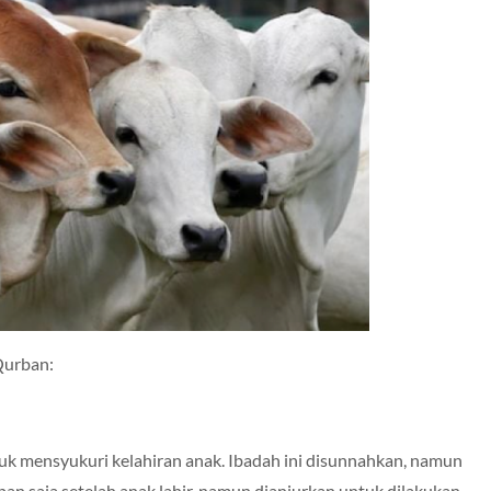
Qurban:
k mensyukuri kelahiran anak. Ibadah ini disunnahkan, namun
pan saja setelah anak lahir, namun dianjurkan untuk dilakukan