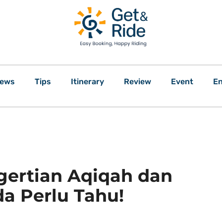
ews
Tips
Itinerary
Review
Event
En
gertian Aqiqah dan
a Perlu Tahu!