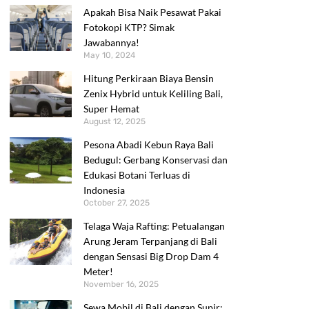
Apakah Bisa Naik Pesawat Pakai
Fotokopi KTP? Simak
Jawabannya!
May 10, 2024
Hitung Perkiraan Biaya Bensin
Zenix Hybrid untuk Keliling Bali,
Super Hemat
August 12, 2025
Pesona Abadi Kebun Raya Bali
Bedugul: Gerbang Konservasi dan
Edukasi Botani Terluas di
Indonesia
October 27, 2025
Telaga Waja Rafting: Petualangan
Arung Jeram Terpanjang di Bali
dengan Sensasi Big Drop Dam 4
Meter!
November 16, 2025
Sewa Mobil di Bali dengan Supir: