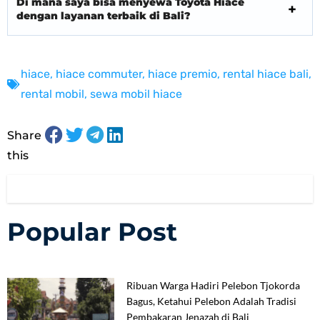
Di mana saya bisa menyewa Toyota Hiace
dengan layanan terbaik di Bali?
hiace
,
hiace commuter
,
hiace premio
,
rental hiace bali
,
rental mobil
,
sewa mobil hiace
Share
this
Popular Post
Ribuan Warga Hadiri Pelebon Tjokorda
Bagus, Ketahui Pelebon Adalah Tradisi
Pembakaran Jenazah di Bali