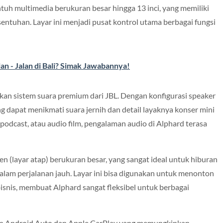
tuh multimedia berukuran besar hingga 13 inci, yang memiliki
sentuhan. Layar ini menjadi pusat kontrol utama berbagai fungsi
n - Jalan di Bali? Simak Jawabannya!
kan sistem suara premium dari JBL. Dengan konfigurasi speaker
g dapat menikmati suara jernih dan detail layaknya konser mini
podcast, atau audio film, pengalaman audio di Alphard terasa
een (layar atap) berukuran besar, yang sangat ideal untuk hiburan
lam perjalanan jauh. Layar ini bisa digunakan untuk menonton
bisnis, membuat Alphard sangat fleksibel untuk berbagai
an Android Auto dan Apple CarPlay yang memungkinkan