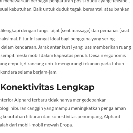
 ini menawarkan berbagai pengaturan posisi duduk yang fleksibel,
i kebutuhan. Baik untuk duduk tegak, bersantai, atau bahkan
ga dilengkapi dengan fungsi pijat (seat massage) dan pemanas (seat
ksimal. Fitur ini sangat ideal bagi pengguna yang sering
 dalam kendaraan. Jarak antar kursi yang luas memberikan ruang
 sempit meski mobil dalam kapasitas penuh. Desain ergonomis
yang empuk, dirancang untuk mengurangi tekanan pada tubuh
rkendara selama berjam-jam.
 Konektivitas Lengkap
nterior Alphard terbaru tidak hanya mengedepankan
knologi hiburan canggih yang mampu meningkatkan pengalaman
ang kebutuhan hiburan dan konektivitas penumpang, Alphard
kalah dari mobil-mobil mewah Eropa.