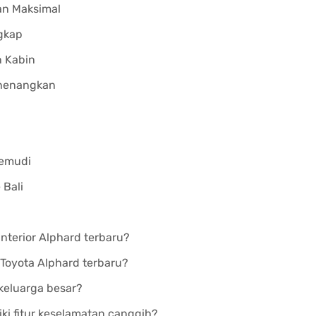
an Maksimal
ngkap
n Kabin
nenangkan
gemudi
 Bali
nterior Alphard terbaru?
Toyota Alphard terbaru?
keluarga besar?
ki fitur keselamatan canggih?