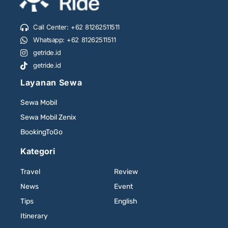
Call Center: +62 81262511511
Whatsapp: +62 81262511511
getride.id
getride.id
Layanan Sewa
Sewa Mobil
Sewa Mobil Zenix
BookingToGo
Kategori
Travel
Review
News
Event
Tips
English
Itinerary