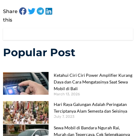
Share
this
Popular Post
Ketahui Ciri Ciri Power Amplifier Kurang
Daya dan Cara Mengatasinya Saat Sewa
Mobil di Bali
March 13, 2026
Hari Raya Galungan Adalah Peringatan
Terciptanya Alam Semesta dan Seisinya
July 7, 2023
Sewa Mobil di Bandara Ngurah Rai,
Murah dan Tepercaya. Cek Selengkapnya