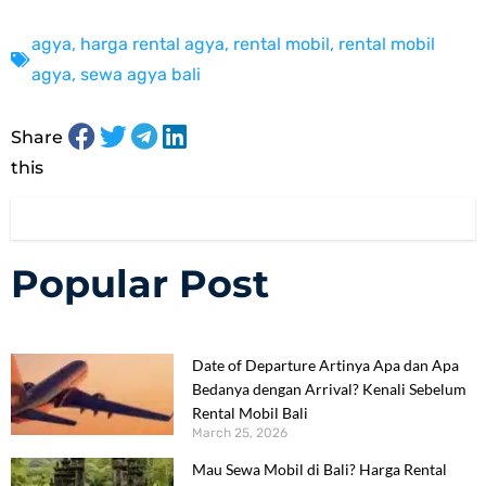
agya
,
harga rental agya
,
rental mobil
,
rental mobil
agya
,
sewa agya bali
Share
this
Popular Post
Date of Departure Artinya Apa dan Apa
Bedanya dengan Arrival? Kenali Sebelum
Rental Mobil Bali
March 25, 2026
Mau Sewa Mobil di Bali? Harga Rental