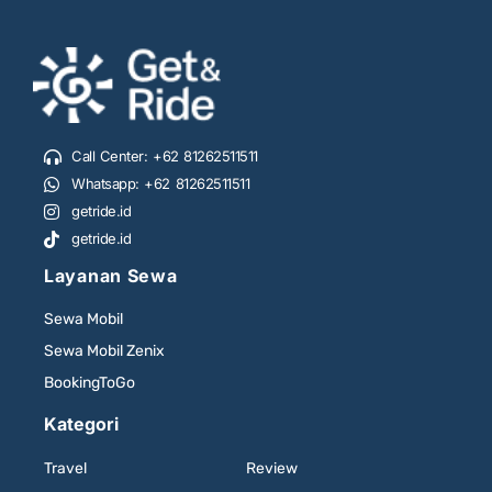
Call Center: +62 81262511511
Whatsapp: +62 81262511511
getride.id
getride.id
Layanan Sewa
Sewa Mobil
Sewa Mobil Zenix
BookingToGo
Kategori
Travel
Review