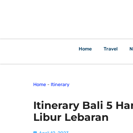
Home
Travel
N
Home
-
Itinerary
Itinerary Bali 5 H
Libur Lebaran