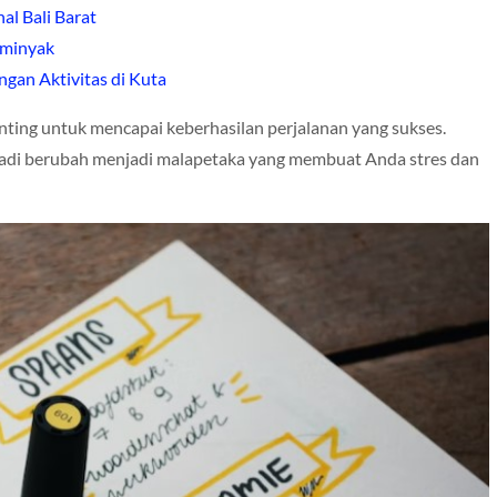
al Bali Barat
eminyak
gan Aktivitas di Kuta
ting untuk mencapai keberhasilan perjalanan yang sukses.
 jadi berubah menjadi malapetaka yang membuat Anda stres dan