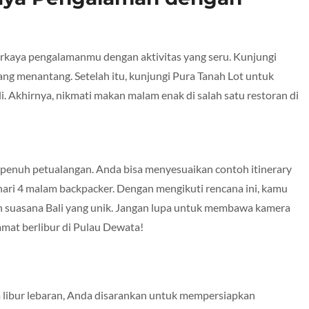
kaya pengalamanmu dengan aktivitas yang seru. Kunjungi
ang menantang. Setelah itu, kunjungi Pura Tanah Lot untuk
 Akhirnya, nikmati makan malam enak di salah satu restoran di
an penuh petualangan. Anda bisa menyesuaikan contoh itinerary
5 hari 4 malam backpacker. Dengan mengikuti rencana ini, kamu
n suasana Bali yang unik. Jangan lupa untuk membawa kamera
mat berlibur di Pulau Dewata!
sim libur lebaran, Anda disarankan untuk mempersiapkan