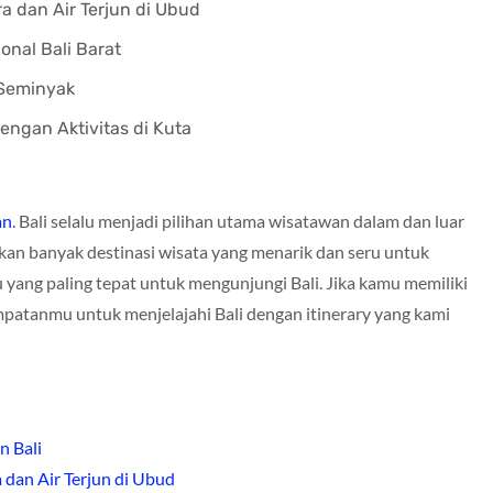
a dan Air Terjun di Ubud
onal Bali Barat
 Seminyak
ngan Aktivitas di Kuta
an
. Bali selalu menjadi pilihan utama wisatawan dalam dan luar
kan banyak destinasi wisata yang menarik dan seru untuk
u yang paling tepat untuk mengunjungi Bali. Jika kamu memiliki
mpatanmu untuk menjelajahi Bali dengan itinerary yang kami
n Bali
dan Air Terjun di Ubud