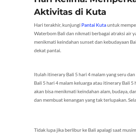
Aktivitas di Kuta
Hari terakhir, kunjungi
Pantai Kuta
untuk memper
Waterbom Bali dan nikmati berbagai atraksi air y
menikmati keindahan sunset dan kebudayaan Bali.
dekat pantai.
Itulah itinerary Bali 5 hari 4 malam yang seru d
Bali 5 hari 4 malam keluarga atau itinerary Bali 
akan bisa menikmati keindahan alam, budaya, da
dan membuat kenangan yang tak terlupakan. Sela
Tidak lupa jika berlibur ke Bali apalagi saat mu