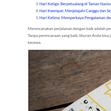
Hari Ketiga: Berpetualang di Taman Nasion
Hari Keempat: Menjelajahi Canggu dan S
Hari Kelima: Memperkaya Pengalaman den
Merencanakan perjalanan dengan baik adalah pen
Tanpa perencanaan yang baik, liburan Anda bisa
kecewa.