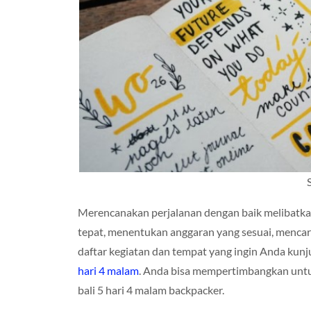
Merencanakan perjalanan dengan baik melibatkan
tepat, menentukan anggaran yang sesuai, mencar
daftar kegiatan dan tempat yang ingin Anda kunju
hari 4 malam
. Anda bisa mempertimbangkan untuk 
bali 5 hari 4 malam backpacker.