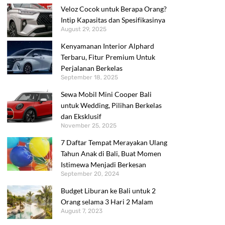
Veloz Cocok untuk Berapa Orang?
Intip Kapasitas dan Spesifikasinya
August 29, 2025
Kenyamanan Interior Alphard
Terbaru, Fitur Premium Untuk
Perjalanan Berkelas
September 18, 2025
Sewa Mobil Mini Cooper Bali
untuk Wedding, Pilihan Berkelas
dan Eksklusif
November 25, 2025
7 Daftar Tempat Merayakan Ulang
Tahun Anak di Bali, Buat Momen
Istimewa Menjadi Berkesan
September 20, 2024
Budget Liburan ke Bali untuk 2
Orang selama 3 Hari 2 Malam
August 7, 2023