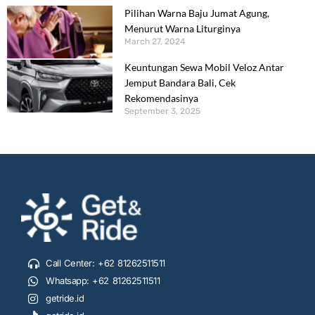
Pilihan Warna Baju Jumat Agung,
Menurut Warna Liturginya
March 27, 2024
Keuntungan Sewa Mobil Veloz Antar
Jemput Bandara Bali, Cek
Rekomendasinya
September 3, 2025
Call Center: +62 81262511511
Whatsapp: +62 81262511511
getride.id