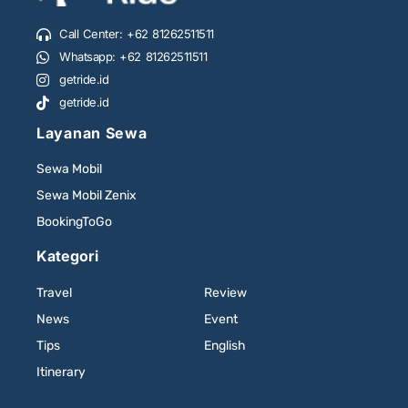
Call Center: +62 81262511511
Whatsapp: +62 81262511511
getride.id
getride.id
Layanan Sewa
Sewa Mobil
Sewa Mobil Zenix
BookingToGo
Kategori
Travel
Review
News
Event
Tips
English
Itinerary