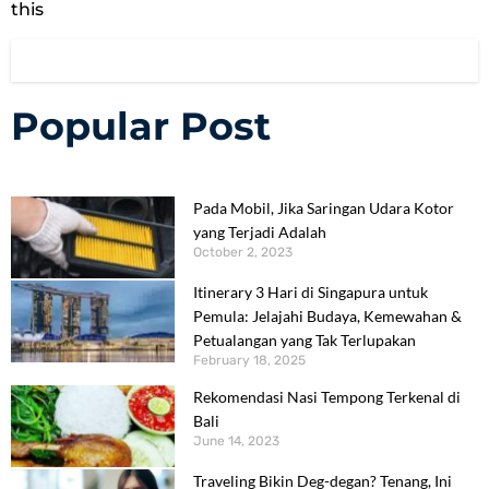
this
Popular Post
Pada Mobil, Jika Saringan Udara Kotor
yang Terjadi Adalah
October 2, 2023
Itinerary 3 Hari di Singapura untuk
Pemula: Jelajahi Budaya, Kemewahan &
Petualangan yang Tak Terlupakan
February 18, 2025
Rekomendasi Nasi Tempong Terkenal di
Bali
June 14, 2023
Traveling Bikin Deg-degan? Tenang, Ini