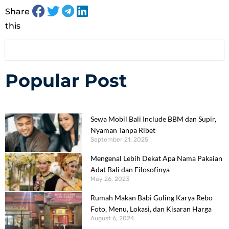
Share
this
Popular Post
Sewa Mobil Bali Include BBM dan Supir,
Nyaman Tanpa Ribet
September 21, 2025
Mengenal Lebih Dekat Apa Nama Pakaian
Adat Bali dan Filosofinya
May 26, 2023
Rumah Makan Babi Guling Karya Rebo
Foto, Menu, Lokasi, dan Kisaran Harga
August 6, 2024