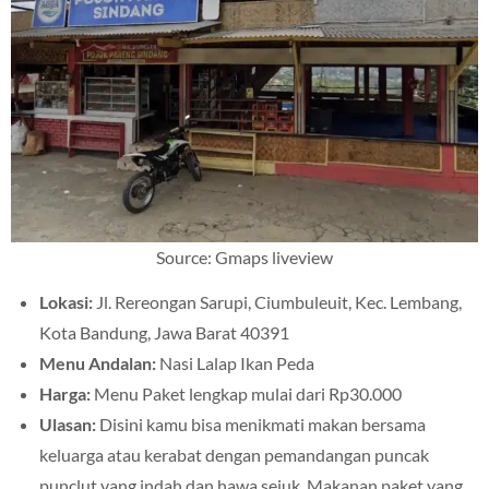
Source: Gmaps liveview
Lokasi:
Jl. Rereongan Sarupi, Ciumbuleuit, Kec. Lembang,
Kota Bandung, Jawa Barat 40391
Menu Andalan:
Nasi Lalap Ikan Peda
Harga:
Menu Paket lengkap mulai dari Rp30.000
Ulasan:
Disini kamu bisa menikmati makan bersama
keluarga atau kerabat dengan pemandangan puncak
punclut yang indah dan hawa sejuk. Makanan paket yang