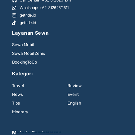
Whatsapp: +62 81262511511
getride.id
getride.id
Layanan Sewa
Sewa Mobil
Sewa Mobil Zenix
BookingToGo
Kategori
Travel
Review
News
Event
Tips
English
Itinerary
Metode Pembayaran