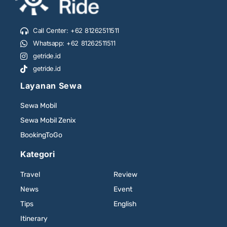
Call Center: +62 81262511511
Whatsapp: +62 81262511511
getride.id
getride.id
Layanan Sewa
Sewa Mobil
Sewa Mobil Zenix
BookingToGo
Kategori
Travel
Review
News
Event
Tips
English
Itinerary