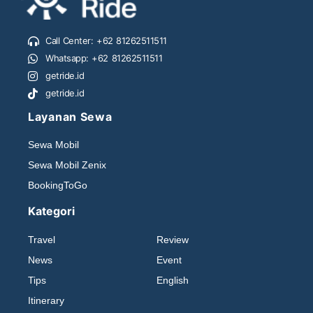
Call Center: +62 81262511511
Whatsapp: +62 81262511511
getride.id
getride.id
Layanan Sewa
Sewa Mobil
Sewa Mobil Zenix
BookingToGo
Kategori
Travel
Review
News
Event
Tips
English
Itinerary