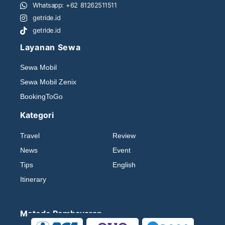
Whatsapp: +62 81262511511
getride.id
getride.id
Layanan Sewa
Sewa Mobil
Sewa Mobil Zenix
BookingToGo
Kategori
Travel
Review
News
Event
Tips
English
Itinerary
Metode Pembayaran