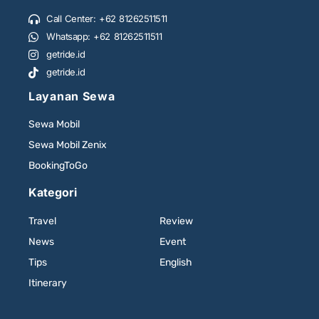
Call Center: +62 81262511511
Whatsapp: +62 81262511511
getride.id
getride.id
Layanan Sewa
Sewa Mobil
Sewa Mobil Zenix
BookingToGo
Kategori
Travel
Review
News
Event
Tips
English
Itinerary