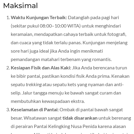
Maksimal
Waktu Kunjungan Terbaik:
Datanglah pada pagi hari
(sekitar pukul 08:00–10:00 WITA) untuk menghindari
keramaian, mendapatkan cahaya terbaik untuk fotografi,
dan cuaca yang tidak terlalu panas. Kunjungan menjelang
sore hari juga ideal jika Anda ingin menikmati
pemandangan matahari terbenam yang romantis.
Kesiapan Fisik dan Alas Kaki:
Jika Anda berencana turun
ke bibir pantai, pastikan kondisi fisik Anda prima. Kenakan
sepatu
trekking
atau sepatu kets yang nyaman dan anti-
selip. Jalur tangga menuju ke bawah sangat curam dan
membutuhkan kewaspadaan ekstra.
Keselamatan di Pantai:
Ombak di pantai bawah sangat
besar. Wisatawan sangat
tidak disarankan
untuk berenang
di perairan Pantai Kelingking Nusa Penida karena alasan