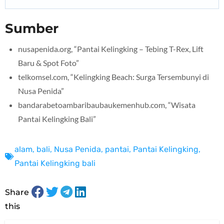
Sumber
nusapenida.org, “Pantai Kelingking – Tebing T-Rex, Lift
Baru & Spot Foto”​
telkomsel.com, “Kelingking Beach: Surga Tersembunyi di
Nusa Penida”​
bandarabetoambaribaubaukemenhub.com, “Wisata
Pantai Kelingking Bali”
alam
,
bali
,
Nusa Penida
,
pantai
,
Pantai Kelingking
,
Pantai Kelingking bali
Share
this