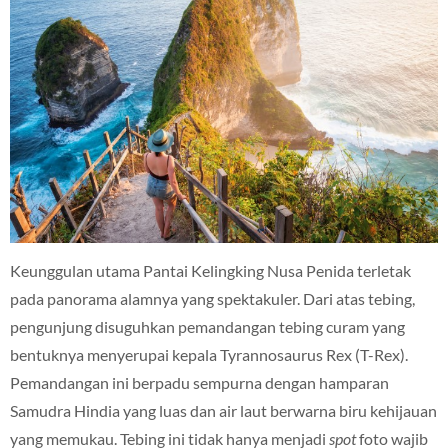
Keunggulan utama Pantai Kelingking Nusa Penida terletak
pada panorama alamnya yang spektakuler. Dari atas tebing,
pengunjung disuguhkan pemandangan tebing curam yang
bentuknya menyerupai kepala Tyrannosaurus Rex (T-Rex).
Pemandangan ini berpadu sempurna dengan hamparan
Samudra Hindia yang luas dan air laut berwarna biru kehijauan
yang memukau. Tebing ini tidak hanya menjadi
spot
foto wajib