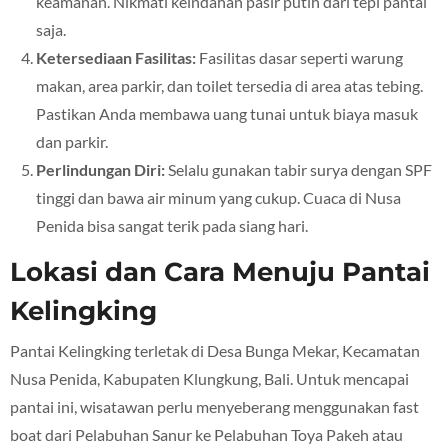
keamanan. Nikmati keindahan pasir putih dari tepi pantai
saja.
Ketersediaan Fasilitas:
Fasilitas dasar seperti warung
makan, area parkir, dan toilet tersedia di area atas tebing.
Pastikan Anda membawa uang tunai untuk biaya masuk
dan parkir.
Perlindungan Diri:
Selalu gunakan tabir surya dengan SPF
tinggi dan bawa air minum yang cukup. Cuaca di Nusa
Penida bisa sangat terik pada siang hari.
Lokasi dan Cara Menuju Pantai
Kelingking
Pantai Kelingking terletak di Desa Bunga Mekar, Kecamatan
Nusa Penida, Kabupaten Klungkung, Bali. Untuk mencapai
pantai ini, wisatawan perlu menyeberang menggunakan fast
boat dari Pelabuhan Sanur ke Pelabuhan Toya Pakeh atau