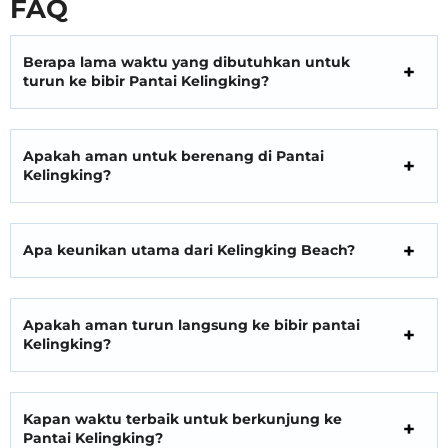
FAQ
Berapa lama waktu yang dibutuhkan untuk
turun ke bibir Pantai Kelingking?
Apakah aman untuk berenang di Pantai
Kelingking?
Apa keunikan utama dari Kelingking Beach?
Apakah aman turun langsung ke bibir pantai
Kelingking?
Kapan waktu terbaik untuk berkunjung ke
Pantai Kelingking?