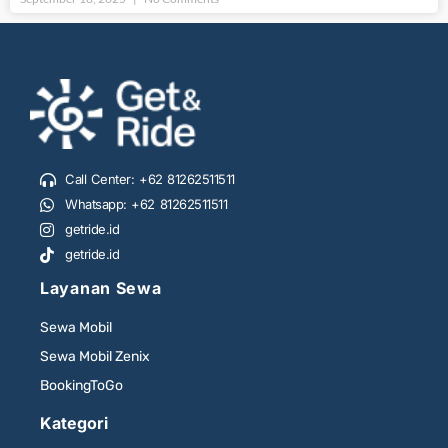
Call Center: +62 81262511511
Whatsapp: +62 81262511511
getride.id
getride.id
Layanan Sewa
Sewa Mobil
Sewa Mobil Zenix
BookingToGo
Kategori