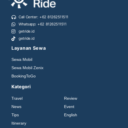
Call Center: +62 81262511511
Whatsapp: +62 81262511511
getride.id
getride.id
Layanan Sewa
Sewa Mobil
Sewa Mobil Zenix
BookingToGo
Kategori
Travel
Review
News
Event
Tips
English
Itinerary