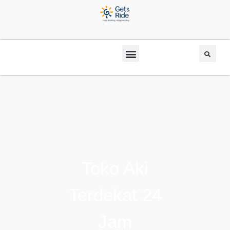
Toko Aki
Terdekat 24
Jam