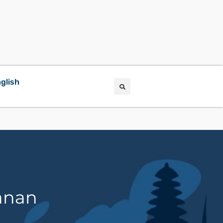
glish
lanan