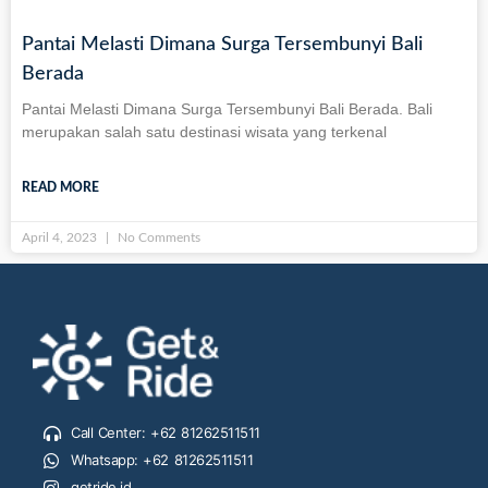
Pantai Melasti Dimana Surga Tersembunyi Bali
Berada
Pantai Melasti Dimana Surga Tersembunyi Bali Berada. Bali
merupakan salah satu destinasi wisata yang terkenal
READ MORE
April 4, 2023
No Comments
Call Center: +62 81262511511
Whatsapp: +62 81262511511
getride.id