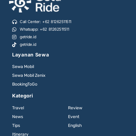
Call Center: +62 81262511511
Whatsapp: +62 81262511511
getride.id
getride.id
Layanan Sewa
Sewa Mobil
Sewa Mobil Zenix
BookingToGo
Kategori
Travel
Review
News
Event
Tips
English
Itinerary