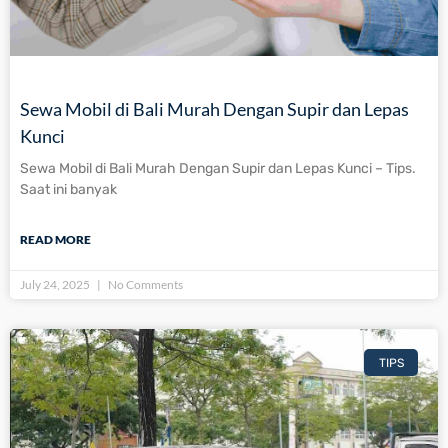
Sewa Mobil di Bali Murah Dengan Supir dan Lepas
Kunci
Sewa Mobil di Bali Murah Dengan Supir dan Lepas Kunci – Tips.
Saat ini banyak
READ MORE
July 24, 2025
No Comments
TIPS