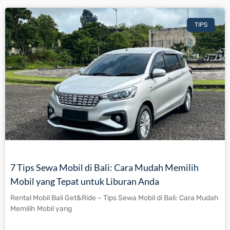
TIPS
7 Tips Sewa Mobil di Bali: Cara Mudah Memilih
Mobil yang Tepat untuk Liburan Anda
Rental Mobil Bali Get&Ride – Tips Sewa Mobil di Bali: Cara Mudah
Memilih Mobil yang