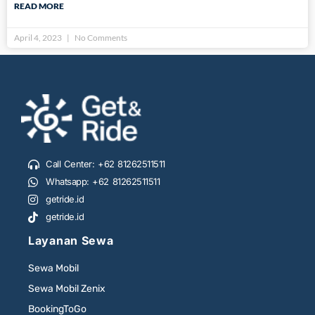
READ MORE
April 4, 2023
No Comments
Call Center: +62 81262511511
Whatsapp: +62 81262511511
getride.id
getride.id
Layanan Sewa
Sewa Mobil
Sewa Mobil Zenix
BookingToGo