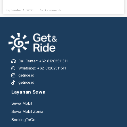
September 1, 2025
No Comments
Call Center: +62 81262511511
Whatsapp: +62 81262511511
getride.id
getride.id
Layanan Sewa
Sewa Mobil
Sewa Mobil Zenix
BookingToGo