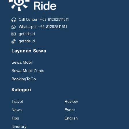
Call Center: +62 81262511511
Whatsapp: +62 81262511511
getride.id
getride.id
Layanan Sewa
Sewa Mobil
Sewa Mobil Zenix
BookingToGo
Kategori
Travel
Review
News
Event
Tips
English
Itinerary