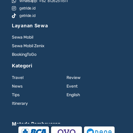
Whatsapp: +62 81262511511
getride.id
getride.id
Layanan Sewa
Sewa Mobil
Sewa Mobil Zenix
BookingToGo
Kategori
Travel
Review
News
Event
Tips
English
Itinerary
Metode Pembayaran