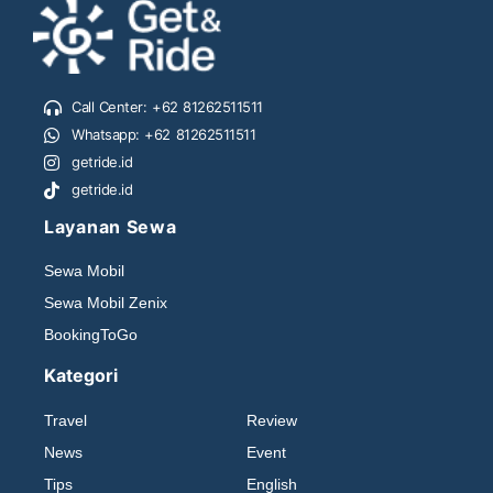
Call Center: +62 81262511511
Whatsapp: +62 81262511511
getride.id
getride.id
Layanan Sewa
Sewa Mobil
Sewa Mobil Zenix
BookingToGo
Kategori
Travel
Review
News
Event
Tips
English