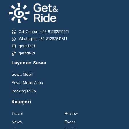
Call Center: +62 81262511511
Whatsapp: +62 81262511511
getride.id
getride.id
Layanan Sewa
Sewa Mobil
Sewa Mobil Zenix
BookingToGo
Kategori
Travel
Review
News
Event