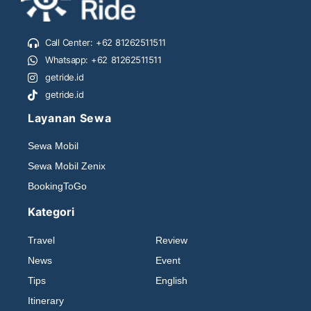
Call Center: +62 81262511511
Whatsapp: +62 81262511511
getride.id
getride.id
Layanan Sewa
Sewa Mobil
Sewa Mobil Zenix
BookingToGo
Kategori
Travel
Review
News
Event
Tips
English
Itinerary