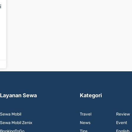
i
Layanan Sewa
Kategori
Sewa Mobil
Travel
Review
Sewa Mobil Zenix
News
Event
BookingToGo
Tips
English