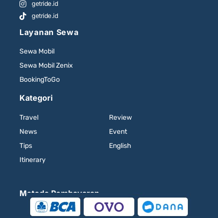
getride.id
getride.id
Layanan Sewa
Sewa Mobil
Sewa Mobil Zenix
BookingToGo
Kategori
Travel
Review
News
Event
Tips
English
Itinerary
Metode Pembayaran