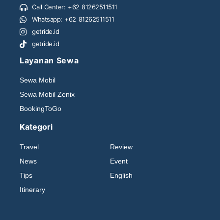
Call Center: +62 81262511511
Whatsapp: +62 81262511511
getride.id
getride.id
Layanan Sewa
Sewa Mobil
Sewa Mobil Zenix
BookingToGo
Kategori
Travel
Review
News
Event
Tips
English
Itinerary