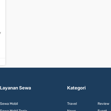
r
Layanan Sewa
Kategori
Sewa Mobil
Travel
Review
Sewa Mobil Zenix
News
Event